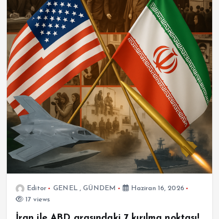
Editor
GENEL
,
GÜNDEM
Haziran 16, 2026
17 views
İran ile ABD arasındaki 7 kırılma noktası!