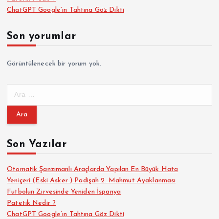
ChatGPT Google’ın Tahtına Göz Dikti
Son yorumlar
Görüntülenecek bir yorum yok.
A
r
a
m
a
Son Yazılar
:
Otomatik Şanzımanlı Araçlarda Yapılan En Büyük Hata
Yeniçeri (Eski Asker ) Padişah 2. Mahmut Ayaklanması
Futbolun Zirvesinde Yeniden İspanya
Patetik Nedir ?
ChatGPT Google’ın Tahtına Göz Dikti