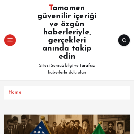
İ
Tamamen
ç
güvenilir içeriği
e
ve özgün
r
i
haberleriyle,
ğ
gerçekleri
e
anında takip
a
edin
t
l
Sitesi Sonsuz bilgi ve tarafsız
a
haberlerle dolu olan
Home