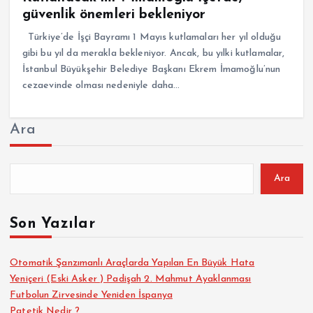
güvenlik önemleri bekleniyor
Türkiye’de İşçi Bayramı 1 Mayıs kutlamaları her yıl olduğu
gibi bu yıl da merakla bekleniyor. Ancak, bu yılki kutlamalar,
İstanbul Büyükşehir Belediye Başkanı Ekrem İmamoğlu’nun
cezaevinde olması nedeniyle daha…
Ara
Ara
Son Yazılar
Otomatik Şanzımanlı Araçlarda Yapılan En Büyük Hata
Yeniçeri (Eski Asker ) Padişah 2. Mahmut Ayaklanması
Futbolun Zirvesinde Yeniden İspanya
Patetik Nedir ?