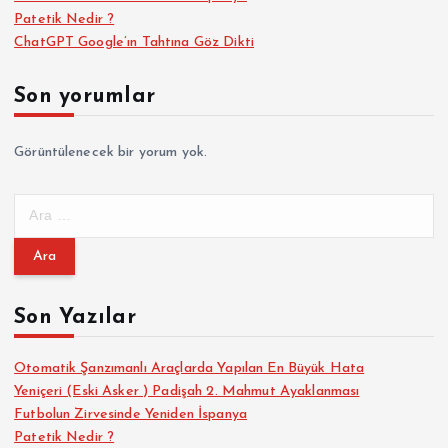
Patetik Nedir ?
ChatGPT Google’ın Tahtına Göz Dikti
Son yorumlar
Görüntülenecek bir yorum yok.
A
r
a
m
a
Son Yazılar
:
Otomatik Şanzımanlı Araçlarda Yapılan En Büyük Hata
Yeniçeri (Eski Asker ) Padişah 2. Mahmut Ayaklanması
Futbolun Zirvesinde Yeniden İspanya
Patetik Nedir ?