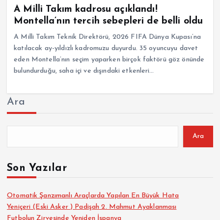
A Milli Takım kadrosu açıklandı!
Montella’nın tercih sebepleri de belli oldu
A Milli Takım Teknik Direktörü, 2026 FIFA Dünya Kupası’na
katılacak ay-yıldızlı kadromuzu duyurdu. 35 oyuncuyu davet
eden Montella’nın seçim yaparken birçok faktörü göz önünde
bulundurduğu, saha içi ve dışındaki etkenleri…
Ara
Ara
Son Yazılar
Otomatik Şanzımanlı Araçlarda Yapılan En Büyük Hata
Yeniçeri (Eski Asker ) Padişah 2. Mahmut Ayaklanması
Futbolun Zirvesinde Yeniden İspanya