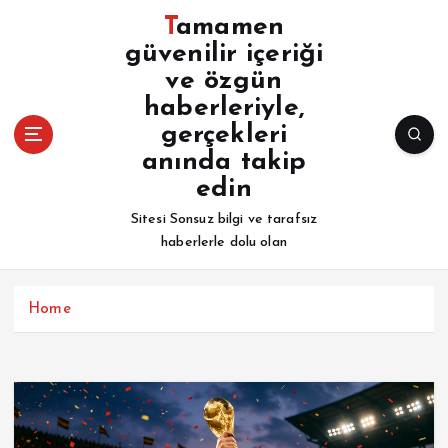
İ
Tamamen
ç
güvenilir içeriği
e
ve özgün
r
i
haberleriyle,
ğ
gerçekleri
e
anında takip
a
edin
t
l
Sitesi Sonsuz bilgi ve tarafsız
a
haberlerle dolu olan
Home