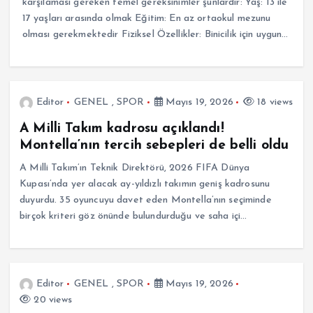
karşılaması gereken temel gereksinimler şunlardır: Yaş: 13 ile
17 yaşları arasında olmak Eğitim: En az ortaokul mezunu
olması gerekmektedir Fiziksel Özellikler: Binicilik için uygun…
Editor
GENEL
,
SPOR
Mayıs 19, 2026
18 views
A Milli Takım kadrosu açıklandı!
Montella’nın tercih sebepleri de belli oldu
A Milli Takım’ın Teknik Direktörü, 2026 FIFA Dünya
Kupası’nda yer alacak ay-yıldızlı takımın geniş kadrosunu
duyurdu. 35 oyuncuyu davet eden Montella’nın seçiminde
birçok kriteri göz önünde bulundurduğu ve saha içi…
Editor
GENEL
,
SPOR
Mayıs 19, 2026
20 views