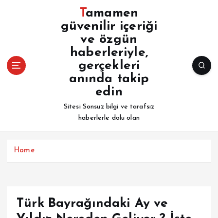
İ
Tamamen
ç
güvenilir içeriği
e
ve özgün
r
i
haberleriyle,
ğ
gerçekleri
e
anında takip
a
edin
t
l
Sitesi Sonsuz bilgi ve tarafsız
a
haberlerle dolu olan
Home
Türk Bayrağındaki Ay ve