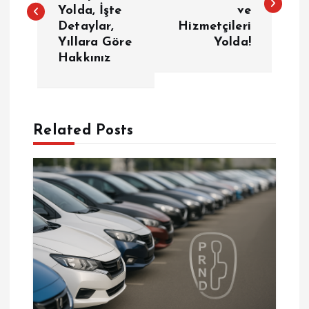
Yolda, İşte
ve
z
Detaylar,
Hizmetçileri
Yıllara Göre
Yolda!
ı
Hakkınız
g
e
Related Posts
z
i
n
m
e