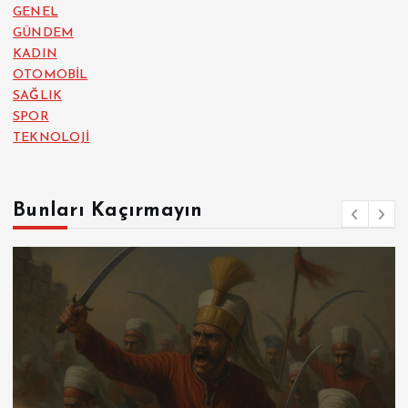
GENEL
GÜNDEM
KADIN
OTOMOBİL
SAĞLIK
SPOR
TEKNOLOJİ
Bunları Kaçırmayın