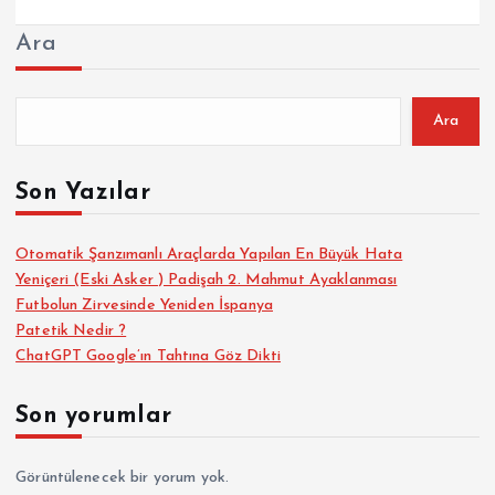
Ara
Ara
Son Yazılar
Otomatik Şanzımanlı Araçlarda Yapılan En Büyük Hata
Yeniçeri (Eski Asker ) Padişah 2. Mahmut Ayaklanması
Futbolun Zirvesinde Yeniden İspanya
Patetik Nedir ?
ChatGPT Google’ın Tahtına Göz Dikti
Son yorumlar
Görüntülenecek bir yorum yok.