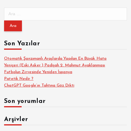
A
r
a
m
a
Son Yazılar
:
Otomatik Şanzımanlı Araçlarda Yapılan En Büyük Hata
Yeniçeri (Eski Asker ) Padişah 2. Mahmut Ayaklanması
Futbolun Zirvesinde Yeniden İspanya
Patetik Nedir ?
ChatGPT Google’ın Tahtına Göz Dikti
Son yorumlar
Arşivler