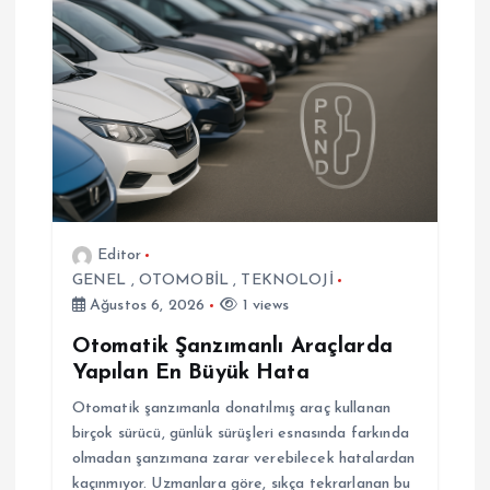
n
m
e
s
i
Editor
GENEL
,
OTOMOBİL
,
TEKNOLOJİ
Ağustos 6, 2026
1 views
Otomatik Şanzımanlı Araçlarda
Yapılan En Büyük Hata
Otomatik şanzımanla donatılmış araç kullanan
birçok sürücü, günlük sürüşleri esnasında farkında
olmadan şanzımana zarar verebilecek hatalardan
kaçınmıyor. Uzmanlara göre, sıkça tekrarlanan bu