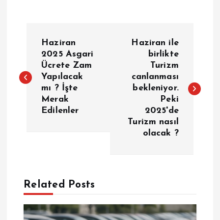
Y
Haziran
Haziran ile
a
2025 Asgari
birlikte
Ücrete Zam
Turizm
Yapılacak
canlanması
z
mı ? İşte
bekleniyor.
Merak
Peki
ı
Edilenler
2025'de
Turizm nasıl
g
olacak ?
e
z
Related Posts
i