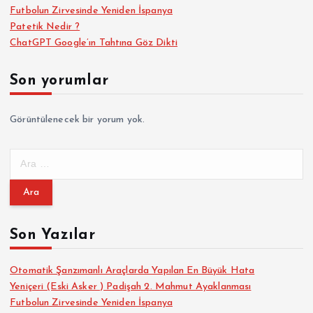
Futbolun Zirvesinde Yeniden İspanya
Patetik Nedir ?
ChatGPT Google’ın Tahtına Göz Dikti
Son yorumlar
Görüntülenecek bir yorum yok.
A
r
a
m
a
Son Yazılar
:
Otomatik Şanzımanlı Araçlarda Yapılan En Büyük Hata
Yeniçeri (Eski Asker ) Padişah 2. Mahmut Ayaklanması
Futbolun Zirvesinde Yeniden İspanya