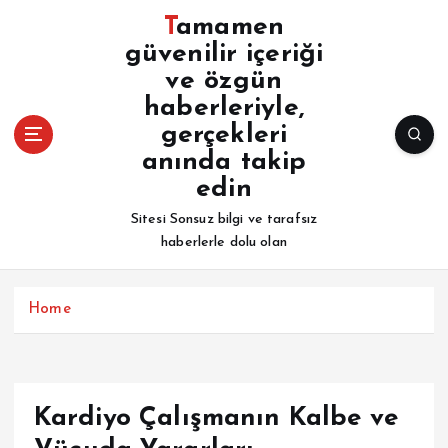
İ
Tamamen
ç
güvenilir içeriği
e
ve özgün
r
i
haberleriyle,
ğ
gerçekleri
e
anında takip
a
edin
t
l
Sitesi Sonsuz bilgi ve tarafsız
a
haberlerle dolu olan
Home
Kardiyo Çalışmanın Kalbe ve