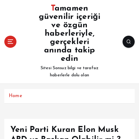
İ
Tamamen
ç
güvenilir içeriği
e
ve özgün
r
i
haberleriyle,
ğ
gerçekleri
e
anında takip
a
edin
t
l
Sitesi Sonsuz bilgi ve tarafsız
a
haberlerle dolu olan
Home
Yeni Parti Kuran Elon Musk