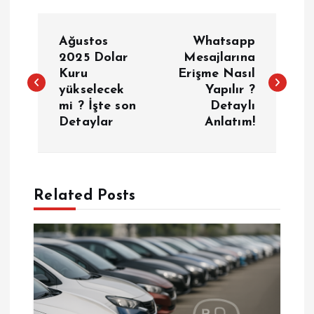
Y
Ağustos
Whatsapp
a
2025 Dolar
Mesajlarına
Kuru
Erişme Nasıl
yükselecek
Yapılır ?
z
mi ? İşte son
Detaylı
Detaylar
Anlatım!
ı
g
e
Related Posts
z
i
n