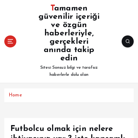
İ
Tamamen
ç
güvenilir içeriği
e
ve özgün
r
i
haberleriyle,
ğ
gerçekleri
e
anında takip
a
edin
t
l
Sitesi Sonsuz bilgi ve tarafsız
a
haberlerle dolu olan
Home
Futbolcu olmak için nelere