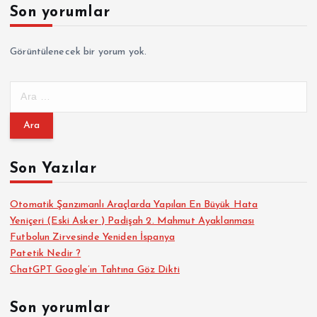
Son yorumlar
Görüntülenecek bir yorum yok.
A
r
a
m
a
Son Yazılar
:
Otomatik Şanzımanlı Araçlarda Yapılan En Büyük Hata
Yeniçeri (Eski Asker ) Padişah 2. Mahmut Ayaklanması
Futbolun Zirvesinde Yeniden İspanya
Patetik Nedir ?
ChatGPT Google’ın Tahtına Göz Dikti
Son yorumlar