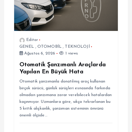
m
e
s
Editor
GENEL
,
OTOMOBİL
,
TEKNOLOJİ
i
Ağustos 6, 2026
1 views
Otomatik Şanzımanlı Araçlarda
Yapılan En Büyük Hata
Otomatik şanzımanla donatılmış araç kullanan
birçok sürücü, günlük sürüşleri esnasında farkında
olmadan şanzımana zarar verebilecek hatalardan
kaçınmıyor. Uzmanlara göre, sıkça tekrarlanan bu
5 kritik alışkanlık, şanzıman sisteminin ömrünü
önemli ölçüde…