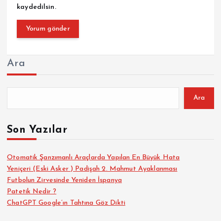
kaydedilsin.
Ara
Ara
Son Yazılar
Otomatik Şanzımanlı Araçlarda Yapılan En Büyük Hata
Yeniçeri (Eski Asker ) Padişah 2. Mahmut Ayaklanması
Futbolun Zirvesinde Yeniden İspanya
Patetik Nedir ?
ChatGPT Google’ın Tahtına Göz Dikti