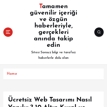
İ
Tamamen
ç
güvenilir içeriği
e
ve özgün
r
i
haberleriyle,
ğ
gerçekleri
e
anında takip
a
edin
t
l
Sitesi Sonsuz bilgi ve tarafsız
a
haberlerle dolu olan
Home
Ücretsiz Web Tasarımı Nasıl