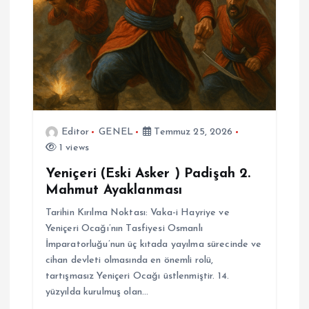
s
i
Editor
GENEL
Temmuz 25, 2026
1 views
Yeniçeri (Eski Asker ) Padişah 2.
Mahmut Ayaklanması
Tarihin Kırılma Noktası: Vaka-i Hayriye ve
Yeniçeri Ocağı’nın Tasfiyesi Osmanlı
İmparatorluğu’nun üç kıtada yayılma sürecinde ve
cihan devleti olmasında en önemli rolü,
tartışmasız Yeniçeri Ocağı üstlenmiştir. 14.
yüzyılda kurulmuş olan…