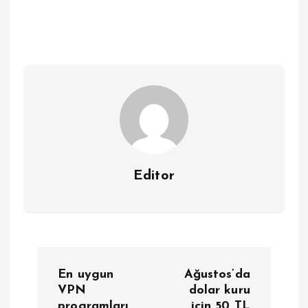
Editor
Y
En uygun
Ağustos’da
a
VPN
dolar kuru
programları
için 50 TL