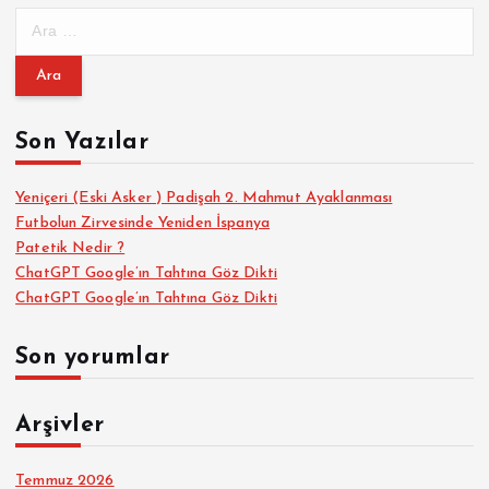
A
r
a
m
a
Son Yazılar
:
Yeniçeri (Eski Asker ) Padişah 2. Mahmut Ayaklanması
Futbolun Zirvesinde Yeniden İspanya
Patetik Nedir ?
ChatGPT Google’ın Tahtına Göz Dikti
ChatGPT Google’ın Tahtına Göz Dikti
Son yorumlar
Arşivler
Temmuz 2026