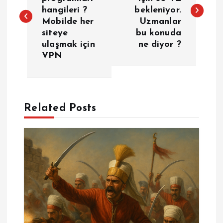
hangileri ?
bekleniyor.
z
Mobilde her
Uzmanlar
siteye
bu konuda
ı
ulaşmak için
ne diyor ?
VPN
g
e
Related Posts
z
i
n
m
e