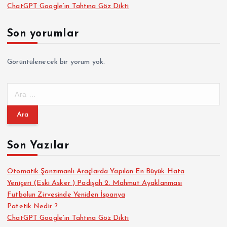
ChatGPT Google’ın Tahtına Göz Dikti
Son yorumlar
Görüntülenecek bir yorum yok.
A
r
a
m
a
Son Yazılar
:
Otomatik Şanzımanlı Araçlarda Yapılan En Büyük Hata
Yeniçeri (Eski Asker ) Padişah 2. Mahmut Ayaklanması
Futbolun Zirvesinde Yeniden İspanya
Patetik Nedir ?
ChatGPT Google’ın Tahtına Göz Dikti