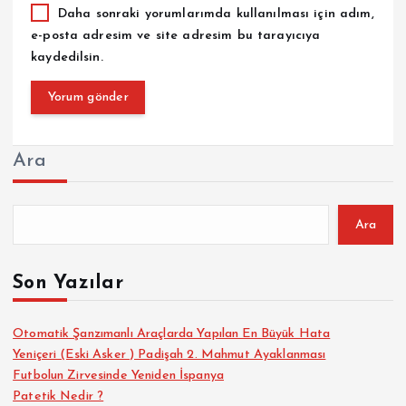
Daha sonraki yorumlarımda kullanılması için adım,
e-posta adresim ve site adresim bu tarayıcıya
kaydedilsin.
Ara
Ara
Son Yazılar
Otomatik Şanzımanlı Araçlarda Yapılan En Büyük Hata
Yeniçeri (Eski Asker ) Padişah 2. Mahmut Ayaklanması
Futbolun Zirvesinde Yeniden İspanya
Patetik Nedir ?