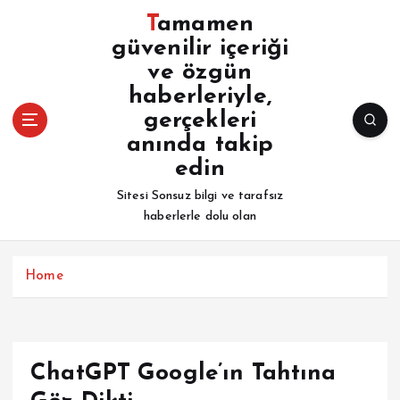
İ
Tamamen
ç
güvenilir içeriği
e
ve özgün
r
i
haberleriyle,
ğ
gerçekleri
e
anında takip
a
edin
t
l
Sitesi Sonsuz bilgi ve tarafsız
a
haberlerle dolu olan
Home
ChatGPT Google’ın Tahtına