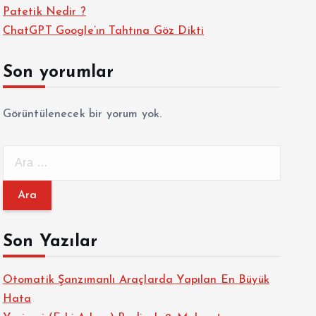
Patetik Nedir ?
ChatGPT Google’ın Tahtına Göz Dikti
Son yorumlar
Görüntülenecek bir yorum yok.
A
r
a
m
a
Son Yazılar
:
Otomatik Şanzımanlı Araçlarda Yapılan En Büyük
Hata