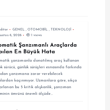
ditor
GENEL
,
OTOMOBİL
,
TEKNOLOJİ
ustos 6, 2026
1 views
omatik Şanzımanlı Araçlarda
pılan En Büyük Hata
atik şanzımanla donatılmış araç kullanan
ok sürücü, günlük sürüşleri esnasında farkında
dan şanzımana zarar verebilecek
lardan kaçınmıyor. Uzmanlara göre, sıkça
arlanan bu 5 kritik alışkanlık, şanzıman
eminin ömrünü önemli ölçüde…