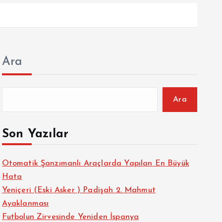
Ara
Ara
Son Yazılar
Otomatik Şanzımanlı Araçlarda Yapılan En Büyük
Hata
Yeniçeri (Eski Asker ) Padişah 2. Mahmut
Ayaklanması
Futbolun Zirvesinde Yeniden İspanya