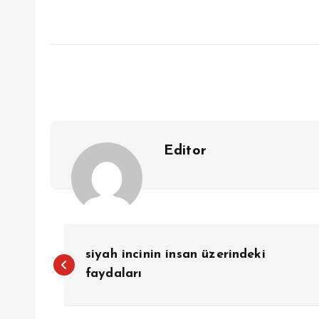
Editor
Y
siyah incinin insan üzerindeki
a
faydaları