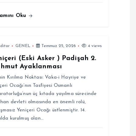
amını Oku
ditor
GENEL
Temmuz 25, 2026
4 views
içeri (Eski Asker ) Padişah 2.
hmut Ayaklanması
hin Kırılma Noktası: Vaka-i Hayriye ve
çeri Ocağı’nın Tasfiyesi Osmanlı
ratorluğu’nun üç kıtada yayılma sürecinde
ihan devleti olmasında en önemli rolü,
ışmasız Yeniçeri Ocağı üstlenmiştir. 14.
ılda kurulmuş olan…