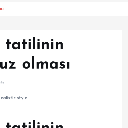
sı
tatilinin
cuz olması
ts