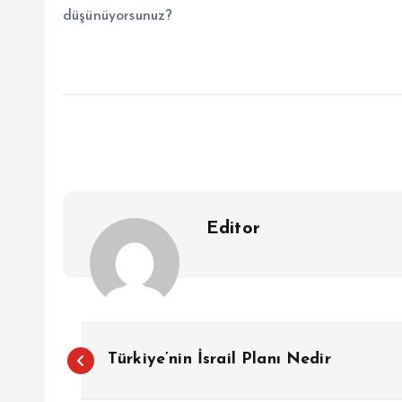
düşünüyorsunuz?
Editor
Y
Türkiye’nin İsrail Planı Nedir
a