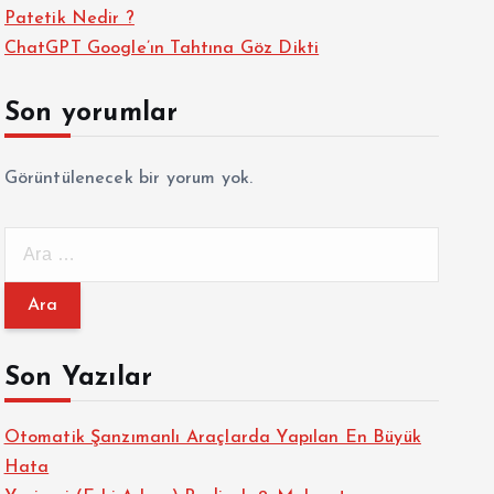
Patetik Nedir ?
ChatGPT Google’ın Tahtına Göz Dikti
Son yorumlar
Görüntülenecek bir yorum yok.
A
r
a
m
a
Son Yazılar
:
Otomatik Şanzımanlı Araçlarda Yapılan En Büyük
Hata