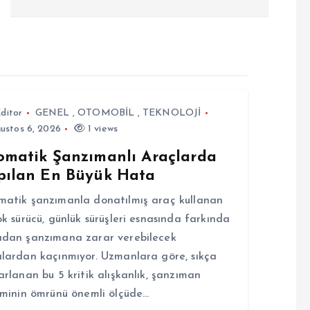
ditor
GENEL
,
OTOMOBİL
,
TEKNOLOJİ
ustos 6, 2026
1 views
omatik Şanzımanlı Araçlarda
pılan En Büyük Hata
atik şanzımanla donatılmış araç kullanan
ok sürücü, günlük sürüşleri esnasında farkında
dan şanzımana zarar verebilecek
lardan kaçınmıyor. Uzmanlara göre, sıkça
arlanan bu 5 kritik alışkanlık, şanzıman
eminin ömrünü önemli ölçüde…